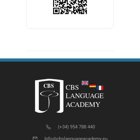
(+34) 954 788 440
Info@cbslanguageacademy.eu