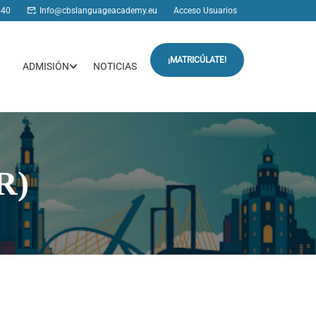
440
Info@cbslanguageacademy.eu
Acceso Usuarios
¡MATRICÚLATE!
ADMISIÓN
NOTICIAS
R)