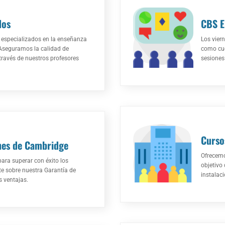
dos
CBS E
 especializados en la enseñanza
Los vier
Aseguramos la calidad de
como cue
ravés de nuestros profesores
sesiones 
Curso
nes de Cambridge
Ofrecemo
ra superar con éxito los
objetivo
e sobre nuestra Garantía de
instalac
s ventajas.