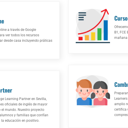
Curso
ne
Ofrecemo
ine a través de Google
B1, FCE 
ra ver todos los recursos
mañana y
zar desde casa incluyendo práticas
Cambr
rtner
Prepara
Learners 
e Learning Partner en Sevilla,
amplio r
es oficiales de inglés de mayor
certifica
o el mundo. Nuestro proyecto
compresi
, alumnos y familias que confían
 la educación en positivo.