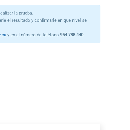
ealizar la prueba.
rle el resultado y confirmarle en qué nivel se
.
eu
y en el número de teléfono
954 788 440
.