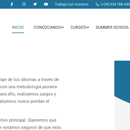
Trabaja con nosotros
(+34) 954 788 440
INICIO
CONÓZCANOS
CURSOS
SUMMER SCHOOL
je de los idiomas a través de
 con una metodología pionera
 para ello, realizamos juegos y
 alumnos nunca pierdan el
tivo principal. Queremos que
ue estamos seguros de que esta