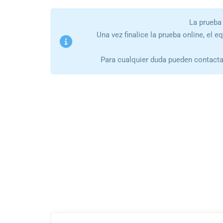
La prueba 
Una vez finalice la prueba online, el e
Para cualquier duda pueden contacta