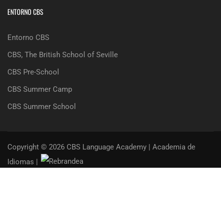
ENTORNO CBS
Entorno CBS
CBS, The British School of Seville
CBS Pre-School
CBS Summer Camp
CBS Summer School
Copyright © 2026 CBS Language Academy | Academia de
Idiomas |
Términos, Condiciones y Aviso Legal
Política de Privacidad
Política de Cookies
Tablón de Información
Contacto
Acceso Usuarios