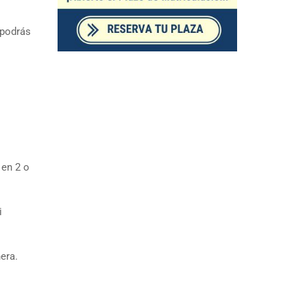
 podrás
 en 2 o
i
era.