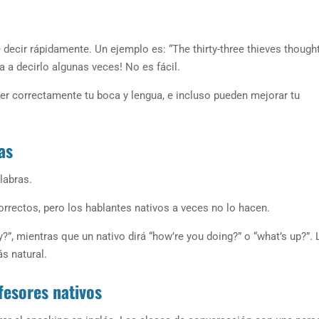
 decir rápidamente. Un ejemplo es: “The thirty-three thieves thought
a a decirlo algunas veces! No es fácil.
er correctamente tu boca y lengua, e incluso pueden mejorar tu
as
labras.
rrectos, pero los hablantes nativos a veces no lo hacen.
?”, mientras que un nativo dirá “how’re you doing?” o “what’s up?”. 
s natural.
fesores nativos