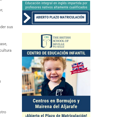
r,
nder sus
rase,
cultura
s
otro