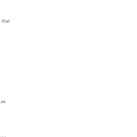
 that
Las