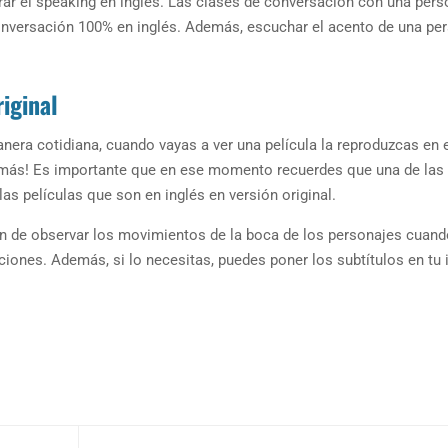
ar el speaking en inglés. Las clases de conversación con una per
nversación 100% en inglés. Además, escuchar el acento de una pe
riginal
nera cotidiana, cuando vayas a ver una película la reproduzcas en 
 más! Es importante que en ese momento recuerdes que una de las
s películas que son en inglés en versión original.
ción de observar los movimientos de la boca de los personajes cuan
aciones. Además, si lo necesitas, puedes poner los subtítulos en tu 