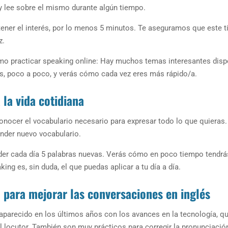
 y lee sobre el mismo durante algún tiempo.
tener el interés, por lo menos 5 minutos. Te aseguramos que este 
z.
ómo practicar speaking online: Hay muchos temas interesantes disp
s, poco a poco, y verás cómo cada vez eres más rápido/a.
 la vida cotidiana
onocer el vocabulario necesario para expresar todo lo que quieras
nder nuevo vocabulario.
der cada día 5 palabras nuevas. Verás cómo en poco tiempo tendrá
king es, sin duda, el que puedas aplicar a tu día a día.
o para mejorar las conversaciones en inglés
 aparecido en los últimos años con los avances en la tecnología, q
l locutor. También son muy prácticos para corregir la pronunciació