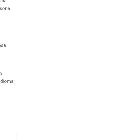
sona
rsona
ese
do
idioma,