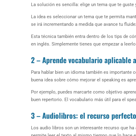
La solución es sencilla: elige un tema que te guste
La idea es seleccionar un tema que te permita man
se irá incrementando a medida que avance tu fluide
Esta técnica también entra dentro de los tips de c
en inglés. Simplemente tienes que empezar a leerlo
2 – Aprende vocabulario aplicable a
Para hablar bien un idioma también es importante c
buena idea sobre cómo mejorar el speaking es apre
Por ejemplo, puedes marcarte como objetivo apren
buen repertorio. El vocabulario más útil para el spea
3 – Audiolibros: el recurso perfect
Los audio libros son un interesante recurso que ha
permite leer el texto al mismo tiempo que lo hace e