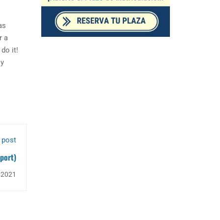
as
r a
do it!
 y
 post
port)
, 2021