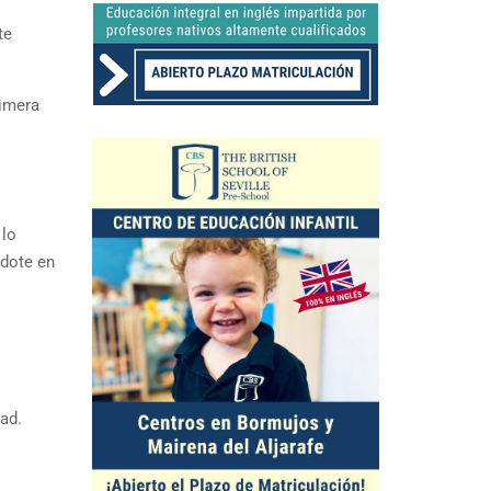
te
rimera
 lo
ndote en
ad.