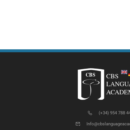
(+34) 954 788 4
Info@cbslanguageaca