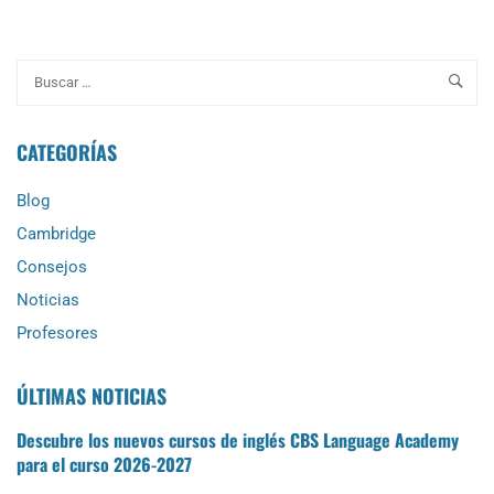
ABOUT
PREGUNTAS
COMUNES
EN
UNA
ENTREVISTA
DE
CATEGORÍAS
TRABAJO
EN
Blog
INGLÉS
Cambridge
Consejos
Noticias
Profesores
ÚLTIMAS NOTICIAS
Descubre los nuevos cursos de inglés CBS Language Academy
para el curso 2026-2027