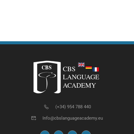
(+34) 954 788 440
Info@cbslanguageacademy.eu