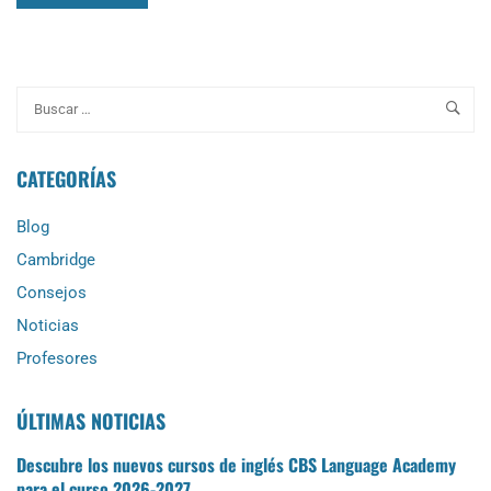
MORE
ABOUT
ABIERTO
PLAZO
DE
MATRICULACIÓN
CURSOS
INTENSIVOS
CATEGORÍAS
DE
VERANO
Blog
2021
Cambridge
Consejos
Noticias
Profesores
ÚLTIMAS NOTICIAS
Descubre los nuevos cursos de inglés CBS Language Academy
para el curso 2026-2027