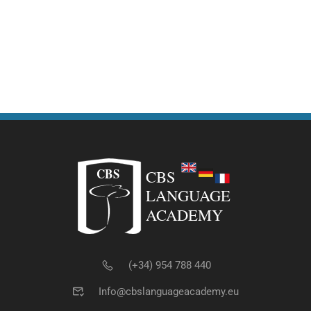
(+34) 954 788 440
Info@cbslanguageacademy.eu