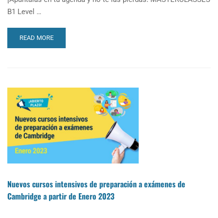
B1 Level …
READ
READ MORE
MORE
ABOUT
MASTERCLASSES
DE
PREPARACIÓN
A
EXÁMENES
OFICIALES
B1
Y
B2
CAMBRIDGE
2023
Nuevos cursos intensivos de preparación a exámenes de
Cambridge a partir de Enero 2023