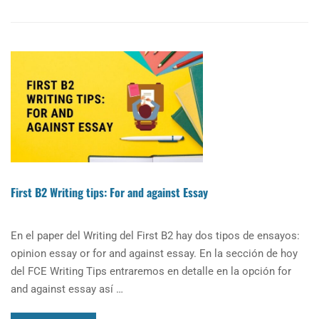
ABOUT
NUEVOS
CURSOS
INTENSIVOS
DE
PREPARACIÓN
A
EXÁMENES
DE
CAMBRIDGE
A
PARTIR
DE
First B2 Writing tips: For and against Essay
ENERO
2022
En el paper del Writing del First B2 hay dos tipos de ensayos:
opinion essay or for and against essay. En la sección de hoy
del FCE Writing Tips entraremos en detalle en la opción for
and against essay así …