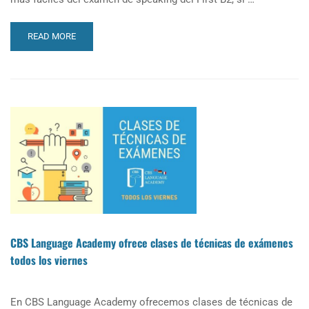
READ
READ MORE
MORE
ABOUT
CONSEJOS
PARA
APROBAR
EL
SPEAKING
PART
3
FIRST
B2
CBS Language Academy ofrece clases de técnicas de exámenes
todos los viernes
En CBS Language Academy ofrecemos clases de técnicas de