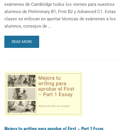
exámenes de Cambridge todos los viernes para nuestros
alumnos de Preliminary B1, First B2 y Advanced C1. Estas
clases se enfocan en aportar técnicas de exámenes a los
alumnos, consejos de …
READ
READ MORE
MORE
ABOUT
CBS
LANGUAGE
ACADEMY
OFRECE
CLASES
DE
TÉCNICAS
DE
EXÁMENES
TODOS
LOS
VIERNES
Mejora tu writing para aprobar el First – Part 1 Essay