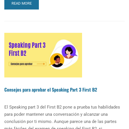
READ
READ MORE
MORE
ABOUT
FIRST
B2
WRITING
TIPS:
FOR
AND
AGAINST
ESSAY
Consejos para aprobar el Speaking Part 3 First B2
El Speaking part 3 del First B2 pone a prueba tus habilidades
para poder mantener una conversación y alcanzar una
conclusión por ti mismo. Aunque parece una de las partes
más fáciles del examen de speaking del First B2, si …