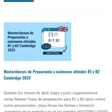
MORE
ABOUT
FECHA
DE
EXÁMENES
OFICIALES
DE
CAMBRIDGE
2025
Masterclasses de Preparación a exámenes oficiales B1 y B2
Cambridge 2023
Durante los meses de abril, mayo y junio organizaremos
varias Master Class de preparación para B1 y B2 tanto online
como presenciales. ¡Aquí llevas las fechas y horarios!
¡Apúntalas en tu agenda y no te las pierdas! MASTERCLASSES