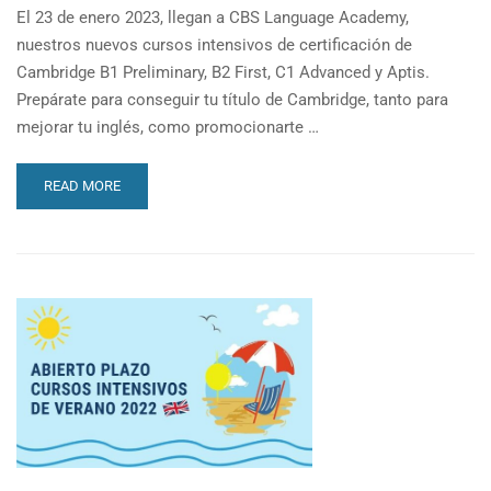
El 23 de enero 2023, llegan a CBS Language Academy,
nuestros nuevos cursos intensivos de certificación de
Cambridge B1 Preliminary, B2 First, C1 Advanced y Aptis.
Prepárate para conseguir tu título de Cambridge, tanto para
mejorar tu inglés, como promocionarte …
READ
READ MORE
MORE
ABOUT
NUEVOS
CURSOS
INTENSIVOS
DE
PREPARACIÓN
A
EXÁMENES
DE
CAMBRIDGE
A
PARTIR