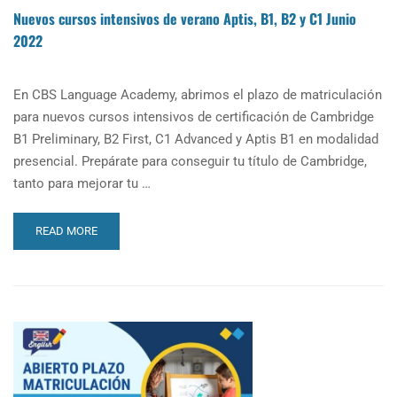
DE
Nuevos cursos intensivos de verano Aptis, B1, B2 y C1 Junio
ENERO
2023
2022
En CBS Language Academy, abrimos el plazo de matriculación
para nuevos cursos intensivos de certificación de Cambridge
B1 Preliminary, B2 First, C1 Advanced y Aptis B1 en modalidad
presencial. Prepárate para conseguir tu título de Cambridge,
tanto para mejorar tu …
READ
READ MORE
MORE
ABOUT
NUEVOS
CURSOS
INTENSIVOS
DE
VERANO
APTIS,
B1,