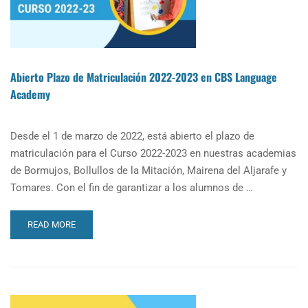
B2
Y
C1
JUNIO
2022
Abierto Plazo de Matriculación 2022-2023 en CBS Language
Academy
Desde el 1 de marzo de 2022, está abierto el plazo de
matriculación para el Curso 2022-2023 en nuestras academias
de Bormujos, Bollullos de la Mitación, Mairena del Aljarafe y
Tomares. Con el fin de garantizar a los alumnos de …
READ
READ MORE
MORE
ABOUT
ABIERTO
PLAZO
DE
MATRICULACIÓN