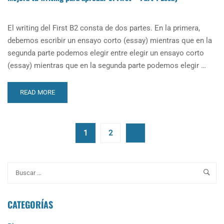
El writing del First B2 consta de dos partes. En la primera,
debemos escribir un ensayo corto (essay) mientras que en la
segunda parte podemos elegir entre elegir un ensayo corto
(essay) mientras que en la segunda parte podemos elegir …
READ
READ MORE
MORE
ABOUT
MEJORA
TU
1
2
WRITING
PARA
APROBAR
EL
FIRST
–
CATEGORÍAS
PART
1
ESSAY